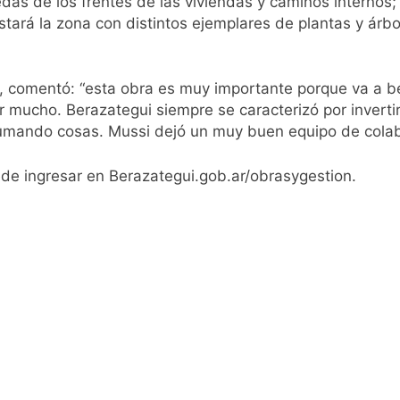
das de los frentes de las viviendas y caminos internos
stará la zona con distintos ejemplares de plantas y árbo
ó el pedido para suspender el juicio contra Pity Alvarez
D en Florencio Varela
, comentó: “esta obra es muy importante porque va a be
r mucho. Berazategui siempre se caracterizó por inverti
pide del AMBA: cuándo dejará de llover y llega una ola de fr
umando cosas. Mussi dejó un muy buen equipo de colab
ntra la Ley de Propiedad Privada de Milei
ede ingresar en Berazategui.gob.ar/obrasygestion.
cretario de Seguridad de Quilmes, Hernán Ocampo, tras la dif
confirmó que tuvo un «brote psicótico» por consumo con F
 consiguió la mayoría y rechazó el pedido del peronismo de 
n al Congreso contra el proyecto oficial de Ley de Propieda