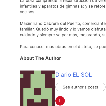
La obra comprende la reconstrucción de vere
2 Días Atrás
infantiles y aparatos de gimnasia; y se refore
La Fiscalía rechaz
vecinos.
2 Días Atrás
67 barrios full LE
Maximiliano Cabrera del Puerto, comerciante
2 Días Atrás
familiar. Quedó muy lindo y lo vamos disfruta
El temporal se des
cuidado y siempre va por más, mejorando, s
2 Días Atrás
Kicillof marchó co
Para conocer más obras en el distrito, se pu
2 Días Atrás
Renunció el subse
About The Author
2 Días Atrás
Candela Arizaga 
Diario EL SOL
2 Días Atrás
La Libertad Avanza
2 Días Atrás
See author's posts
Masiva movilizació
2 Días Atrás