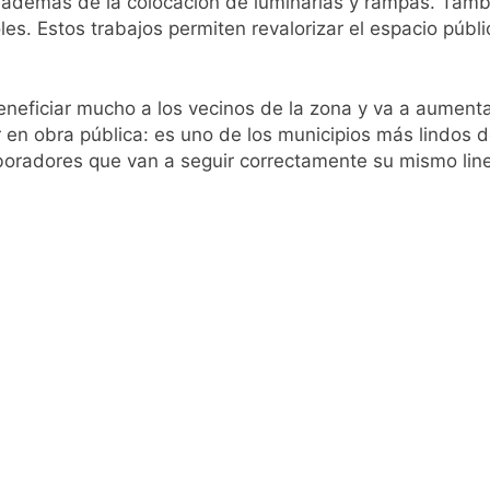
; además de la colocación de luminarias y rampas. Tamb
les. Estos trabajos permiten revalorizar el espacio públi
neficiar mucho a los vecinos de la zona y va a aumenta
r en obra pública: es uno de los municipios más lindos 
ío con mínimas cercanas a 1°C
oradores que van a seguir correctamente su mismo line
usión de chats privados
acundo Moyano
girar el proyecto a comisión
d Privada