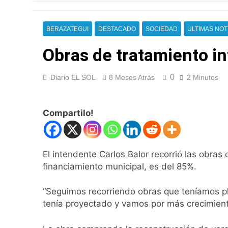
La Diócesis de Qui
19 Horas Atrás
Figuras de la cult
BERAZATEGUI
DESTACADO
SOCIEDAD
ULTIMAS NOT
21 Horas Atrás
Obras de tratamiento in
Nueva jornada nega
de los 450 puntos
22 Horas Atrás
0
Diario EL SOL
8 Meses Atrás
2 Minutos
Jorge Macri conde
23 Horas Atrás
Día Internacional 
Compartilo!
1 Día Atrás
El frío polar se i
1 Día Atrás
El intendente Carlos Balor recorrió las obras
Día de San Cayetan
financiamiento municipal, es del 85%.
1 Día Atrás
El Senado aprobó l
“Seguimos recorriendo obras que teníamos pl
1 Día Atrás
tenía proyectado y vamos por más crecimiento
Incidentes frente 
enfrentamientos