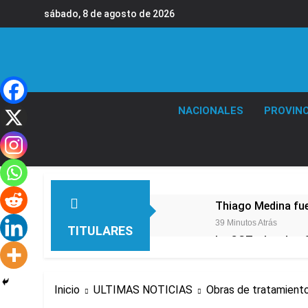
Saltar
sábado, 8 de agosto de 2026
al
contenido
NACIONALES
PROVINC
Thiago Medina fu
39 Minutos Atrás
TITULARES
La CGT y las dos 
1 Hora Atrás
La noche del Afro 
Inicio
ULTIMAS NOTICIAS
Obras de tratamiento 
17 Horas Atrás