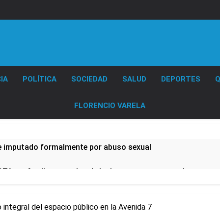
Diario EL SOL
IA
POLÍTICA
SOCIEDAD
SALUD
DEPORTES
Q
FLORENCIO VARELA
e imputado formalmente por abuso sexual
CTA profundizan su plan de lucha con nuevas marchas contra
Quilmeño: boxeo de primer nivel en la sede de Quilmes
integral del espacio público en la Avenida 7