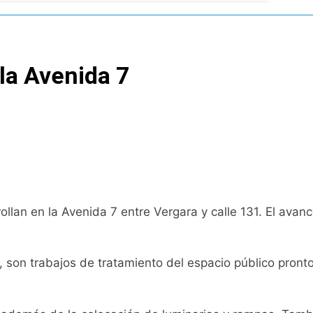
de Propiedad Privada
 la Avenida 7
l Street y el riesgo país quedó al borde
nsables como «delincuentes anarquistas»
turas más bajas de la semana
ollan en la Avenida 7 entre Vergara y calle 131. El avan
a los argentinos
ro capítulo
, son trabajos de tratamiento del espacio público pronto
rivada: hubo detenidos y