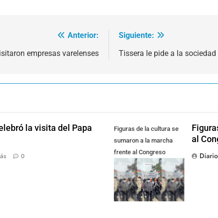
Anterior:
Siguiente:
sitaron empresas varelenses
Tissera le pide a la sociedad
lebró la visita del Papa
Figura
Figuras de la cultura se
al Con
sumaron a la marcha
frente al Congreso
Diari
ás
0
contra la Ley de
Propiedad Privada