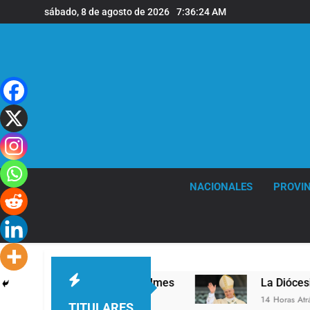
Saltar
sábado, 8 de agosto de 2026
7:36:25 AM
al
contenido
NACIONALES
PROVIN
ivel en la sede de Quilmes
La Diócesis de Qui
14 Horas Atrás
TITULARES