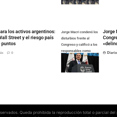
ra los activos argentinos:
Jorge 
Jorge Macri condenó los
ll Street y el riesgo país
Congre
disturbios frente al
0 puntos
«delin
Congreso y calificó a los
responsables como
Diari
ás
0
"delincuentes
anarquistas"
rvados. Queda prohibida la reproducción total o parcial del pr