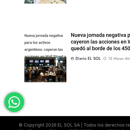
Nueva jornada negativa pa
Nueva jornada negativa
cayeron las acciones en Wa
para los activos
quedó al borde de los 45
argentinos: cayeron las
acciones en Wall Street y
Diario EL SOL
12 Horas Atr
el riesgo país quedó al
borde de los 450 punt
© Copyright 2026 EL SOL SA | Todos los derechos rese