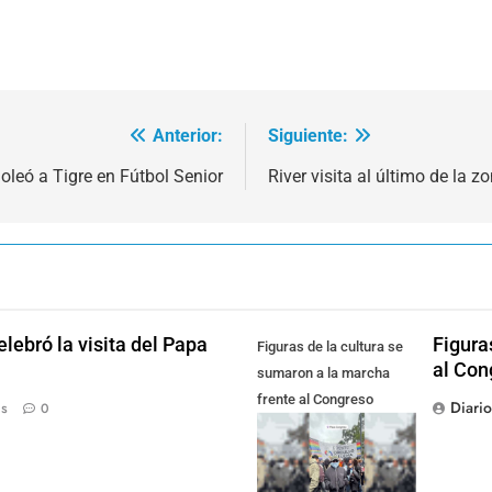
Anterior:
Siguiente:
oleó a Tigre en Fútbol Senior
River visita al último de la z
lebró la visita del Papa
Figura
Figuras de la cultura se
al Con
sumaron a la marcha
frente al Congreso
Diari
ás
0
contra la Ley de
Propiedad Privada