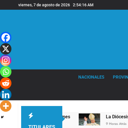
Saltar
viernes, 7 de agosto de 2026
2:54:17 AM
al
contenido
NACIONALES
PROVIN
ivel en la sede de Quilmes
La Diócesis de Qui
9 Horas Atrás
TITULARES