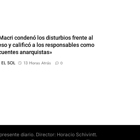
Macri condenó los disturbios frente al
so y calificó a los responsables como
cuentes anarquistas»
o EL SOL
13 Horas Atrás
0
esente diario. Director: Horacio Schivintt.