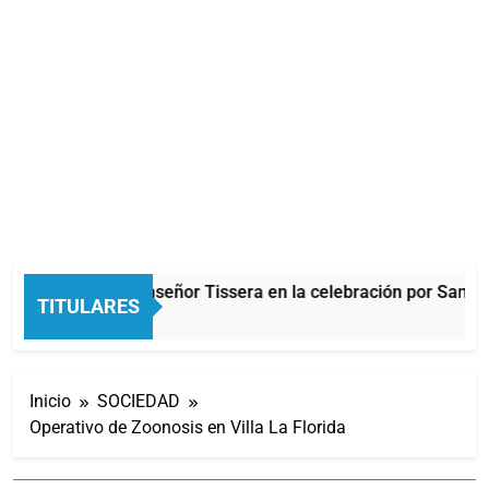
Carlos Balor y monseñor Tissera en la celebración por San Ca
TITULARES
1 Hora Atrás
Inicio
SOCIEDAD
Operativo de Zoonosis en Villa La Florida