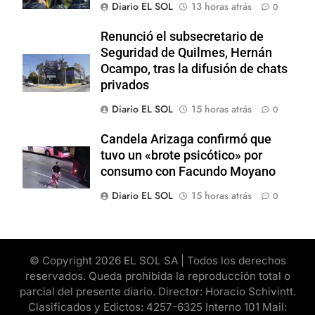
Diario EL SOL
13 horas atrás
0
Renunció el subsecretario de
Seguridad de Quilmes, Hernán
Ocampo, tras la difusión de chats
privados
Diario EL SOL
15 horas atrás
0
Candela Arizaga confirmó que
tuvo un «brote psicótico» por
consumo con Facundo Moyano
Diario EL SOL
15 horas atrás
0
© Copyright 2026 EL SOL SA | Todos los derechos
reservados. Queda prohibida la reproducción total o
parcial del presente diario. Director: Horacio Schivintt.
Clasificados y Edictos: 4257-6325 Interno 101 Mail: