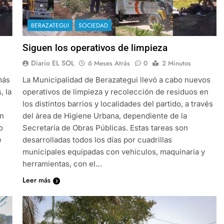
BERAZATEGUI
SOCIEDAD
Siguen los operativos de limpieza
Diario EL SOL
6 Meses Atrás
0
2 Minutos
más
La Municipalidad de Berazategui llevó a cabo nuevos
, la
operativos de limpieza y recolección de residuos en
los distintos barrios y localidades del partido, a través
en
del área de Higiene Urbana, dependiente de la
o
Secretaría de Obras Públicas. Estas tareas son
e
desarrolladas todos los días por cuadrillas
municipales equipadas con vehículos, maquinaria y
herramientas, con el…
Leer más