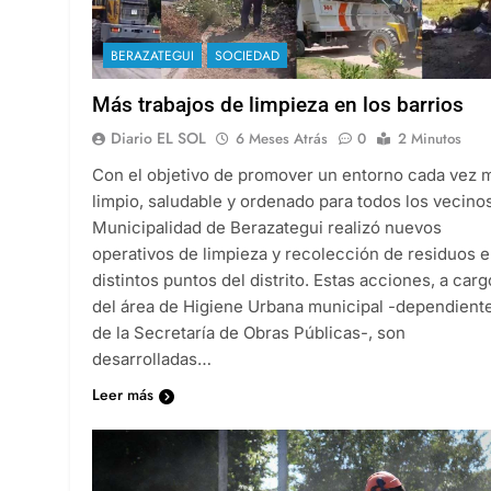
BERAZATEGUI
SOCIEDAD
Más trabajos de limpieza en los barrios
Diario EL SOL
6 Meses Atrás
0
2 Minutos
Con el objetivo de promover un entorno cada vez 
limpio, saludable y ordenado para todos los vecinos
Municipalidad de Berazategui realizó nuevos
operativos de limpieza y recolección de residuos 
distintos puntos del distrito. Estas acciones, a carg
del área de Higiene Urbana municipal -dependient
de la Secretaría de Obras Públicas-, son
desarrolladas…
Leer más