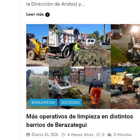
la Dirección de Aridos) y…
Leer más
BERAZATEGUI
SOCIEDAD
Más operativos de limpieza en distintos
barrios de Berazategui
Diario EL SOL
4 Meses Atrás
0
2 Minutos