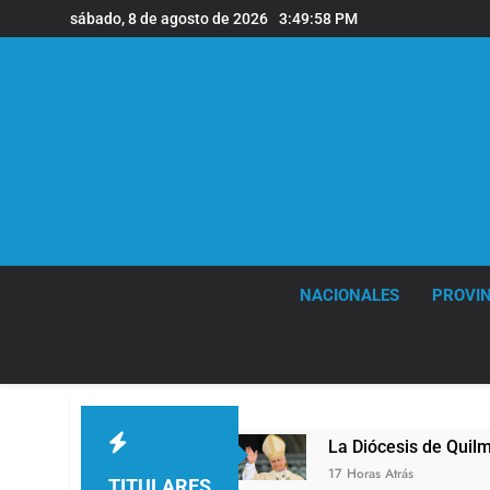
Saltar
sábado, 8 de agosto de 2026
3:50:00 PM
al
contenido
NACIONALES
PROVIN
La Diócesis de Quilmes celebró la visita del Papa L
17 Horas Atrás
TITULARES