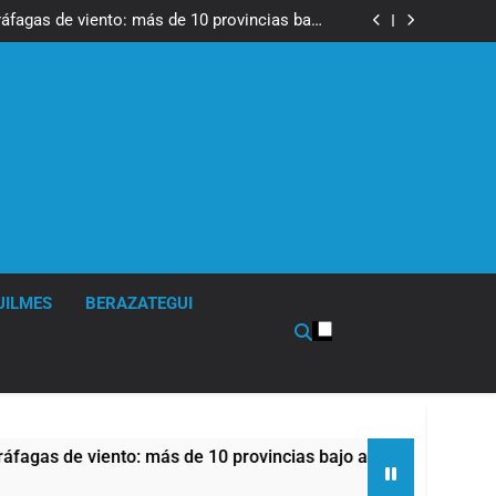
tes, desvíos y operativo de seguridad por la
otesta contra la reforma de la Ley de Tierras
ráfagas de viento: más de 10 provincias bajo
alerta meteorológica
cto sobre propiedad privada con foco en los
desalojos
tes, desvíos y operativo de seguridad por la
otesta contra la reforma de la Ley de Tierras
ráfagas de viento: más de 10 provincias bajo
alerta meteorológica
cto sobre propiedad privada con foco en los
desalojos
UILMES
BERAZATEGUI
s de viento: más de 10 provincias bajo alerta meteorológica