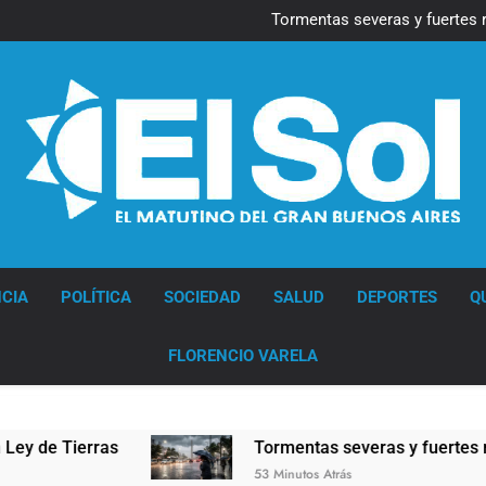
Marcha al Congreso: cor
pr
Tormentas severas y fuertes 
Senado debate el proye
Marcha al Congreso: cor
pr
Tormentas severas y fuertes 
Senado debate el proye
Diario EL SOL
CIA
POLÍTICA
SOCIEDAD
SALUD
DEPORTES
Q
FLORENCIO VARELA
de Tierras
Tormentas severas y fuertes ráfaga
53 Minutos Atrás