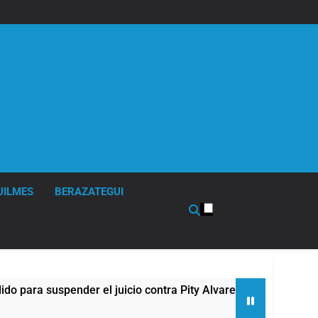
UILMES
BERAZATEGUI
spender el juicio contra Pity Alvarez
67 barrio
8 Horas Atrá