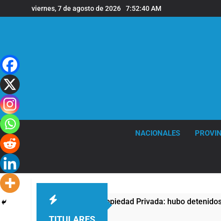
Saltar
viernes, 7 de agosto de 2026
7:52:41 AM
al
contenido
NACIONALES
PROVIN
 contra la Ley de Propiedad Privada: hubo detenidos y enfrent
TITULARES