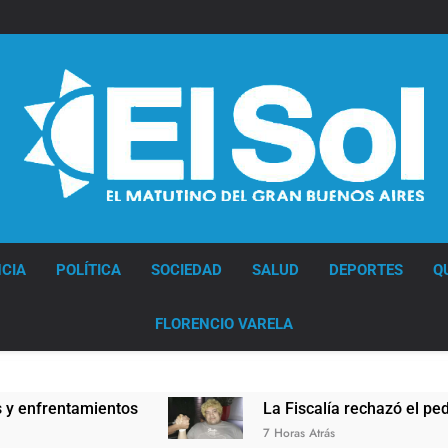
Diario EL SOL
CIA
POLÍTICA
SOCIEDAD
SALUD
DEPORTES
Q
FLORENCIO VARELA
amientos
La Fiscalía rechazó el pedido para su
7 Horas Atrás