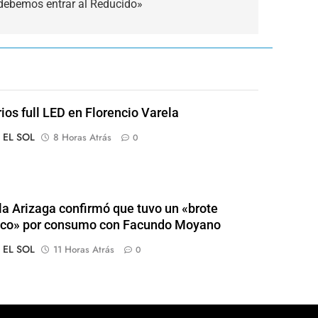
debemos entrar al Reducido»
rios full LED en Florencio Varela
o EL SOL
8 Horas Atrás
0
a Arizaga confirmó que tuvo un «brote
ico» por consumo con Facundo Moyano
o EL SOL
11 Horas Atrás
0