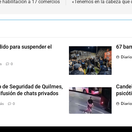
e habilitación a 17 comercios
«Tenemos en la cabeza que 
dido para suspender el
67 bar
Diari
s
0
o de Seguridad de Quilmes,
Candel
ifusión de chats privados
psicót
Diari
ás
0