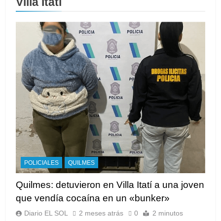
Villa Itatí
POLICIALES
QUILMES
Quilmes: detuvieron en Villa Itatí a una joven
que vendía cocaína en un «bunker»
Diario EL SOL
2 meses atrás
0
2 minutos