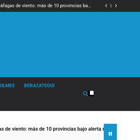
tes, desvíos y operativo de seguridad por la
otesta contra la reforma de la Ley de Tierras
ráfagas de viento: más de 10 provincias bajo
alerta meteorológica
cto sobre propiedad privada con foco en los
desalojos
 una especialidad clave para el cuidado de la
salud respiratoria en el Sanatorio Urquiza
tes, desvíos y operativo de seguridad por la
otesta contra la reforma de la Ley de Tierras
ráfagas de viento: más de 10 provincias bajo
alerta meteorológica
cto sobre propiedad privada con foco en los
desalojos
 una especialidad clave para el cuidado de la
salud respiratoria en el Sanatorio Urquiza
UILMES
BERAZATEGUI
 más de 10 provincias bajo alerta meteorológica