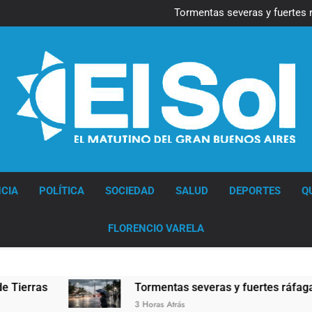
Marcha al Congreso: cor
pr
Tormentas severas y fuertes 
Senado debate el proye
Día del Cirujano Torácico:
Marcha al Congreso: cor
pr
Tormentas severas y fuertes 
Senado debate el proye
Día del Cirujano Torácico:
Diario EL SOL
CIA
POLÍTICA
SOCIEDAD
SALUD
DEPORTES
Q
FLORENCIO VARELA
Tormentas severas y fuertes ráfagas de viento:
3 Horas Atrás