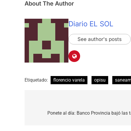
About The Author
Diario EL SOL
See author's posts
Etiquetado:
florencio varela
opisu
saneam
Navegación
de
Ponete al día: Banco Provincia bajó las 
entradas