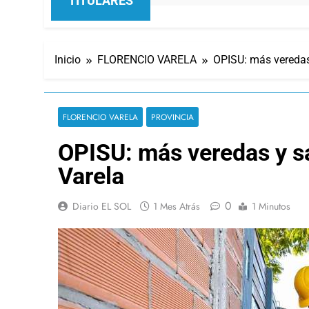
TITULARES
Inicio
FLORENCIO VARELA
OPISU: más veredas
FLORENCIO VARELA
PROVINCIA
OPISU: más veredas y sa
Varela
0
Diario EL SOL
1 Mes Atrás
1 Minutos