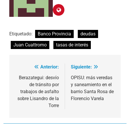
Etiquetado:
Banco Provincia
deudas
Juan Cuattromo
tasas de interés
Anterior:
Siguiente:
Navegación
de
Berazategui: desvío
OPISU: más veredas
de tránsito por
y saneamiento en el
entradas
trabajos de asfalto
barrio Santa Rosa de
sobre Lisandro de la
Florencio Varela
Torre