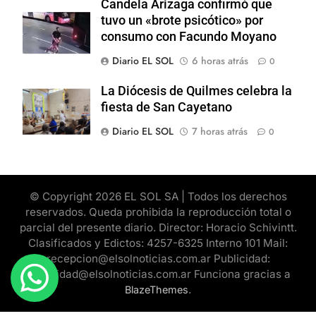
Candela Arizaga confirmó que
tuvo un «brote psicótico» por
consumo con Facundo Moyano
Diario EL SOL
6 horas atrás
0
La Diócesis de Quilmes celebra la
fiesta de San Cayetano
Diario EL SOL
7 horas atrás
0
© Copyright 2026 EL SOL SA | Todos los derechos
reservados. Queda prohibida la reproducción total o
parcial del presente diario. Director: Horacio Schivintt.
Clasificados y Edictos: 4257-6325 Interno 101 Mail:
recepcion@elsolnoticias.com.ar Publicidad:
publicidad@elsolnoticias.com.ar Funciona gracias a
.
BlazeThemes