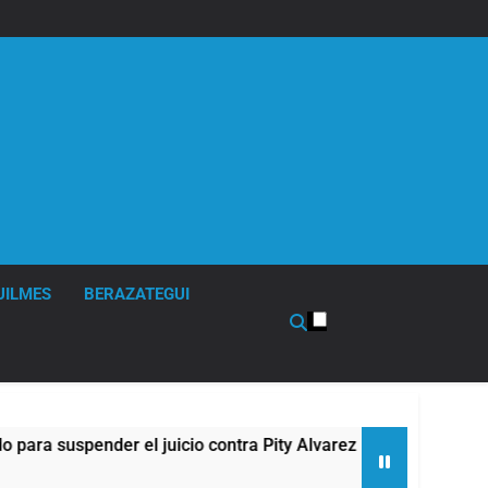
UILMES
BERAZATEGUI
er el juicio contra Pity Alvarez
67 barrios fu
9 Horas Atrás