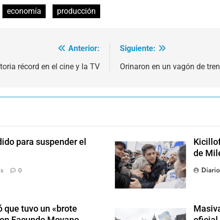
economía
producción
Anterior:
Siguiente:
ria récord en el cine y la TV
Orinaron en un vagón de tren 
dido para suspender el
Kicill
de Mil
Diari
ás
0
 que tuvo un «brote
Masiva
 con Facundo Moyano
oficia