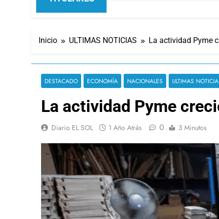
Inicio
ULTIMAS NOTICIAS
La actividad Pyme cr
DESTACADO
ECONOMÍA
NACIONALES
ULTIMAS NOTICIA
La actividad Pyme creci
0
Diario EL SOL
1 Año Atrás
3 Minutos