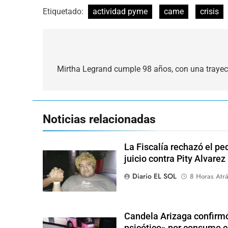
Etiquetado:
actividad pyme
came
crisis
Navegación
de
Mirtha Legrand cumple 98 años, con una trayecto
entradas
Noticias relacionadas
La Fiscalía rechazó el pe
juicio contra Pity Alvarez
Diario EL SOL
8 Horas Atr
Candela Arizaga confirmó
psicótico» por consumo