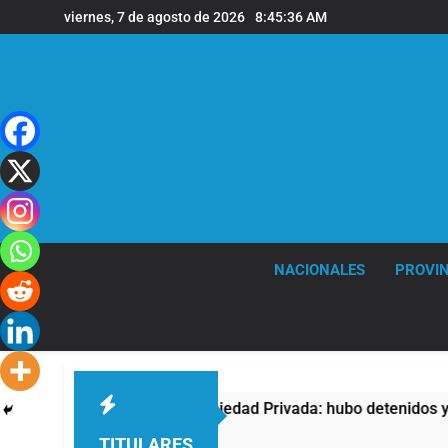
Saltar
viernes, 7 de agosto de 2026
8:45:37 AM
al
contenido
NACIONALES
PROVIN
tra la Ley de Propiedad Privada: hubo detenidos y enfrentamie
TITULARES