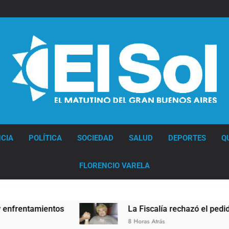
Diario EL SOL
CIA
POLÍTICA
SOCIEDAD
SALUD
DEPORTES
Q
FLORENCIO VARELA
ntos
La Fiscalía rechazó el pedido para suspend
8 Horas Atrás