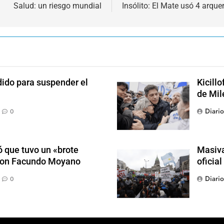
Salud: un riesgo mundial
Insólito: El Mate usó 4 arque
dido para suspender el
Kicill
de Mil
Diari
0
 que tuvo un «brote
Masiva
 con Facundo Moyano
oficia
Diari
0