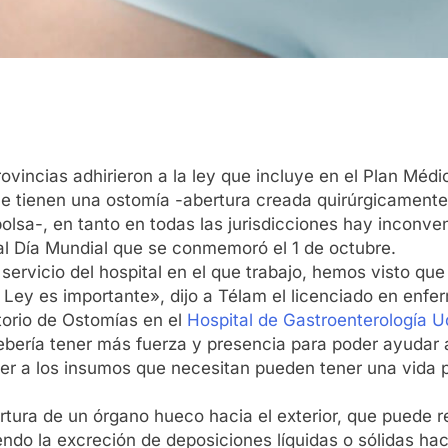
vincias adhirieron a la ley que incluye en el Plan Médic
e tienen una ostomía -abertura creada quirúrgicamente
bolsa-, en tanto en todas las jurisdicciones hay inconve
al Día Mundial que se conmemoró el 1 de octubre.
l servicio del hospital en el que trabajo, hemos visto 
a Ley es importante», dijo a Télam el licenciado en enf
torio de Ostomías en el
Hospital de Gastroenterología 
bería tener más fuerza y presencia para poder ayudar a
r a los insumos que necesitan pueden tener una vida p
tura de un órgano hueco hacia el exterior, que puede rea
iendo la excreción de deposiciones líquidas o sólidas hac