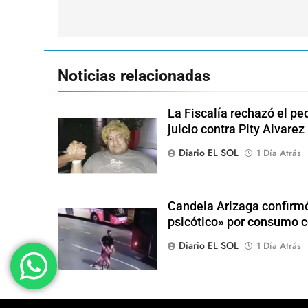
de
entradas
Noticias relacionadas
La Fiscalía rechazó el pe
juicio contra Pity Alvarez
Diario EL SOL
1 Día Atrás
Candela Arizaga confirmó
psicótico» por consumo
Diario EL SOL
1 Día Atrás