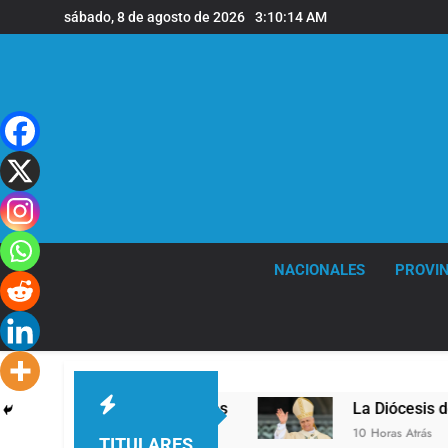
Saltar
sábado, 8 de agosto de 2026
3:10:15 AM
al
contenido
NACIONALES
PROVIN
a sede de Quilmes
La Diócesis de Quilmes cele
10 Horas Atrás
TITULARES