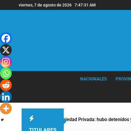
Saltar
viernes, 7 de agosto de 2026
7:47:32 AM
al
contenido
NACIONALES
PROVIN
ta contra la Ley de Propiedad Privada: hubo detenidos y enfre
TITULARES