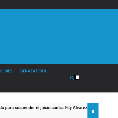
UILMES
BERAZATEGUI
suspender el juicio contra Pity Alvarez
67 barr
8 Horas A