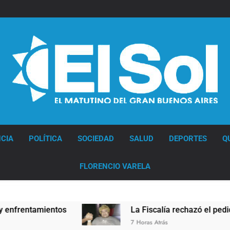
Diario EL SOL
CIA
POLÍTICA
SOCIEDAD
SALUD
DEPORTES
Q
FLORENCIO VARELA
ntamientos
La Fiscalía rechazó el pedido para 
7 Horas Atrás