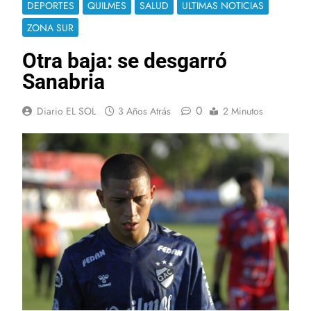
DEPORTES
QUILMES
SALUD
ULTIMAS NOTICIAS
ZONA SUR
Otra baja: se desgarró
Sanabria
0
Diario EL SOL
3 Años Atrás
2 Minutos