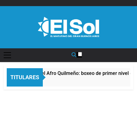
Saltar
al
contenido
Diario EL SOL
La noche del Afro Quilmeño: boxeo de primer nivel en l
TITULARES
13 Horas Atrás