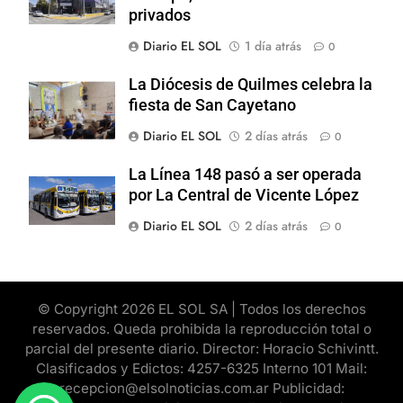
privados
Diario EL SOL
1 día atrás
0
La Diócesis de Quilmes celebra la
fiesta de San Cayetano
Diario EL SOL
2 días atrás
0
La Línea 148 pasó a ser operada
por La Central de Vicente López
Diario EL SOL
2 días atrás
0
© Copyright 2026 EL SOL SA | Todos los derechos
reservados. Queda prohibida la reproducción total o
parcial del presente diario. Director: Horacio Schivintt.
Clasificados y Edictos: 4257-6325 Interno 101 Mail:
recepcion@elsolnoticias.com.ar Publicidad: