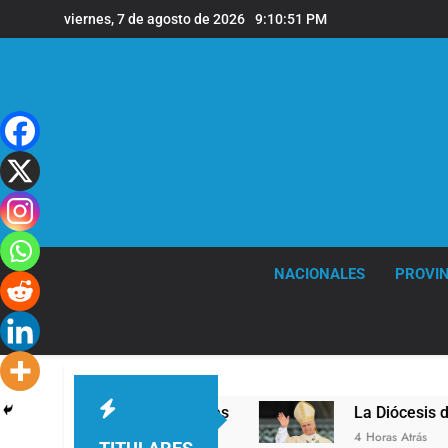
Saltar
viernes, 7 de agosto de 2026
9:10:52 PM
al
contenido
NACIONALES
PROVIN
la sede de Quilmes
La Diócesis de Quilmes cele
4 Horas Atrás