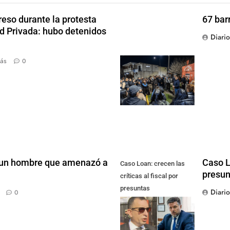
reso durante la protesta
67 bar
ad Privada: hubo detenidos
Diari
ás
0
 un hombre que amenazó a
Caso Lo
Caso Loan: crecen las
presun
críticas al fiscal por
presuntas
Diari
0
contradicciones en la
investigación