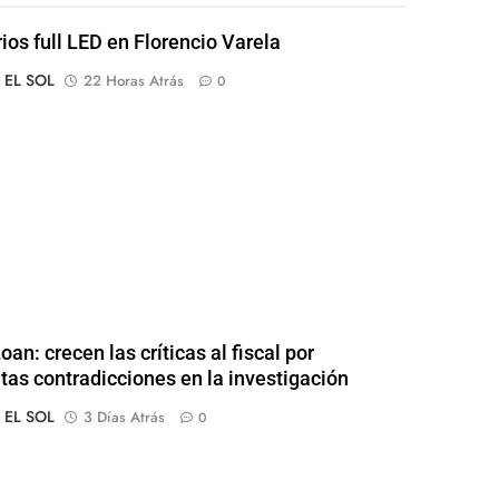
rios full LED en Florencio Varela
o EL SOL
22 Horas Atrás
0
an: crecen las críticas al fiscal por
tas contradicciones en la investigación
o EL SOL
3 Días Atrás
0