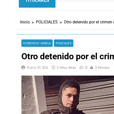
TITULARES
Inicio
POLICIALES
Otro detenido por el crimen 
FLORENCIO VARELA
POLICIALES
Otro detenido por el cri
0
Diario EL SOL
3 Años Atrás
3 Minutos