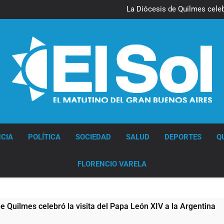
La noche del Afro Quilmeño: 
La Diócesis de Quilmes celebr
Figuras de la cultura se suma
Nueva jornada negativa para 
en Wall Street y el
La noche del Afro Quilmeño: 
La Diócesis de Quilmes celebr
Figuras de la cultura se suma
Nueva jornada negativa para 
en Wall Street y el
Diario EL SOL
CIA
POLÍTICA
SOCIEDAD
SALUD
DEPORTES
Q
FLORENCIO VARELA
bró la visita del Papa León XIV a la Argentina