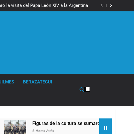
boxeo de primer nivel en la sede de Quilmes
ó la visita del Papa León XIV a la Argentina
ron a la marcha frente al Congreso contra la
Ley de Propiedad Privada
los activos argentinos: cayeron las acciones
 riesgo país quedó al borde de los 450 puntos
boxeo de primer nivel en la sede de Quilmes
ó la visita del Papa León XIV a la Argentina
ron a la marcha frente al Congreso contra la
Ley de Propiedad Privada
los activos argentinos: cayeron las acciones
 riesgo país quedó al borde de los 450 puntos
UILMES
BERAZATEGUI
Figuras de la cultura se sumaron a la marcha frente al Congr
6 Horas Atrás