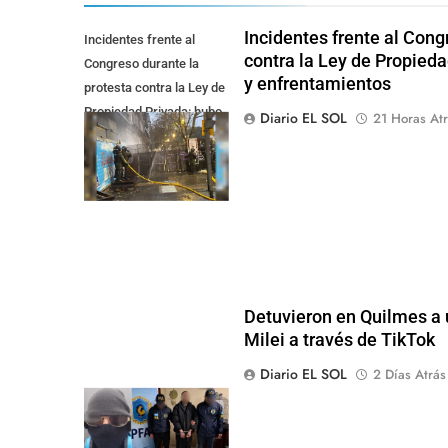
Incidentes frente al Cong
Incidentes frente al
contra la Ley de Propied
Congreso durante la
y enfrentamientos
protesta contra la Ley de
Propiedad Privada: hubo
Diario EL SOL
21 Horas Atr
detenidos y
enfrentamientos
Detuvieron en Quilmes a
Milei a través de TikTok
Diario EL SOL
2 Días Atrás