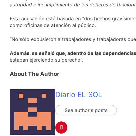
proyecto oficial de
1 Día Atrás
autoridad e incumplimiento de los deberes de funciona
Ley de Propiedad
La Diócesis de
Privada
Quilmes celebra la
Esta acusación está basada en “dos hechos gravísimos
fiesta de San
1 Día Atrás
como oficinas de atención al público.
Cayetano
La Línea 148 pasó a
ser operada por La
“No sólo expusieron a trabajadores y trabajadoras que
Central de Vicente
1 Día Atrás
López
La Municipalidad de
Además, se señaló que, adentro de las dependencias pú
Quilmes limpió
estaban ejerciendo su derecho”.
sumideros y
1 Día Atrás
desagües en medio
de las lluvias
About The Author
Diario EL SOL
See author's posts