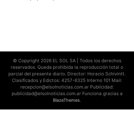
© Copyright 2026 EL SOL SA | Todos los derechos
reservados. Queda prohibida la reproducción total o
parcial del presente diario. Director: Horacio Schivintt.
Clasificados y Edictos: 4257-6325 Interno 101 Mail:
recepcion@elsolnoticias.com.ar Publicidad:
publicidad@elsolnoticias.com.ar Funciona gracias a
.
BlazeThemes