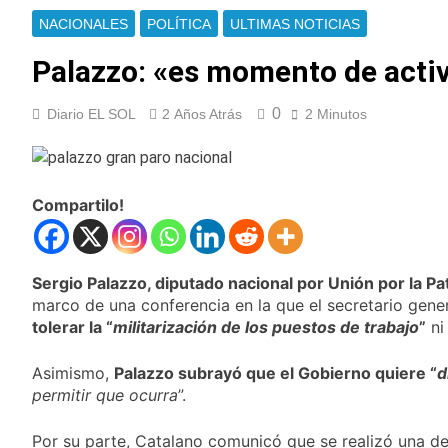
enfrentamientos
contra Pity Alvarez
67 barrios full LED en
NACIONALES
POLÍTICA
ULTIMAS NOTICIAS
Florencio Varela
Palazzo: «es momento de activ
23 Horas Atrás
El temporal se
despide del AMBA:
0
Diario EL SOL
2 Años Atrás
2 Minutos
cuándo dejará de
23 Horas Atrás
llover y llega una ola
Kicillof marchó
de frío con mínimas
contra la Ley de
cercanas a 1°C
Propiedad Privada de
24 Horas Atrás
Compartilo!
Milei
Renunció el
subsecretario de
Seguridad de
1 Día Atrás
Quilmes, Hernán
Sergio Palazzo, diputado nacional por Unión por la Pat
Candela Arizaga
Ocampo, tras la
confirmó que tuvo un
marco de una conferencia en la que el secretario gene
difusión de chats
«brote psicótico» por
tolerar la “
militarización de los puestos de trabajo
”
ni 
1 Día Atrás
privados
consumo con
La Libertad Avanza
Facundo Moyano
consiguió la mayoría
Asimismo,
Palazzo subrayó que el Gobierno quiere “
d
y rechazó el pedido
permitir que ocurra
”.
1 Día Atrás
del peronismo de
Masiva movilización
girar el proyecto a
al Congreso contra el
Por su parte, Catalano comunicó que se realizó una de
comisión