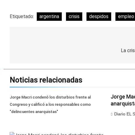
Etiquetado:
argentina
crisis
despidos
empleo
Navegación
de
La cri
entradas
Noticias relacionadas
Jorge Mac
Jorge Macri condenó los disturbios frente al
anarquist
Congreso y calificó a los responsables como
"delincuentes anarquistas"
Diario EL 