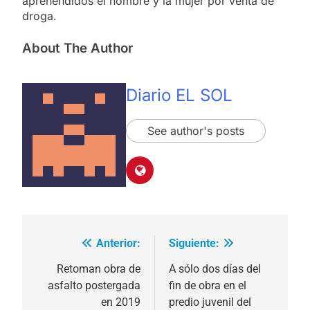
aprehendidos el hombre y la mujer por venta de
droga.
About The Author
Diario EL SOL
See author's posts
Anterior:
Siguiente:
Navegación
de
Retoman obra de
A sólo dos días del
asfalto postergada
fin de obra en el
entradas
en 2019
predio juvenil del