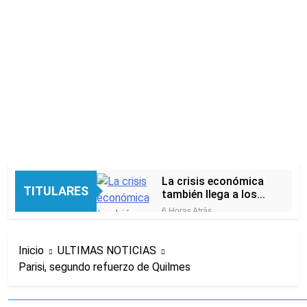
La crisis económica
TITULARES
también llega a los
templos: casi la
6 Horas Atrás
mitad de quienes
Economía en dos
buscan ayuda pide
velocidades
alimentos, dinero o
Inicio
ULTIMAS NOTICIAS
12 Horas Atrás
trabajo
Parisi, segundo refuerzo de Quilmes
Lionel Messi llegará a
Rosario para
despedir a su padre
12 Horas Atrás