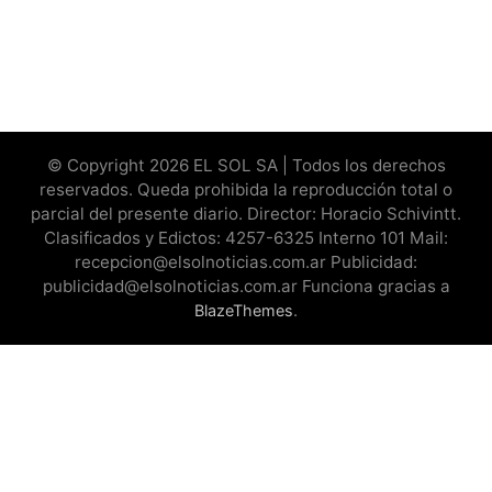
© Copyright 2026 EL SOL SA | Todos los derechos
reservados. Queda prohibida la reproducción total o
parcial del presente diario. Director: Horacio Schivintt.
Clasificados y Edictos: 4257-6325 Interno 101 Mail:
recepcion@elsolnoticias.com.ar Publicidad:
publicidad@elsolnoticias.com.ar Funciona gracias a
.
BlazeThemes