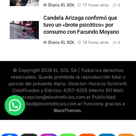
Diario EL SOL
17 horas atrás
0
Candela Arizaga confirmó que
tuvo un «brote psicótico» por
consumo con Facundo Moyano
Diario EL SOL
18 horas atrás
0
© Copyright 2026 EL SOL SA | Todos los derechos
reservados. Queda prohibida la reproducción total o
parcial del presente diario. Director: Horacio Schivintt.
Clasificados y Edictos: 4257-6325 Interno 101 Mail:
recepcion@elsolnoticias.com.ar Publicidad:
publicidad@elsolnoticias.com.ar Funciona gracias a
.
BlazeThemes