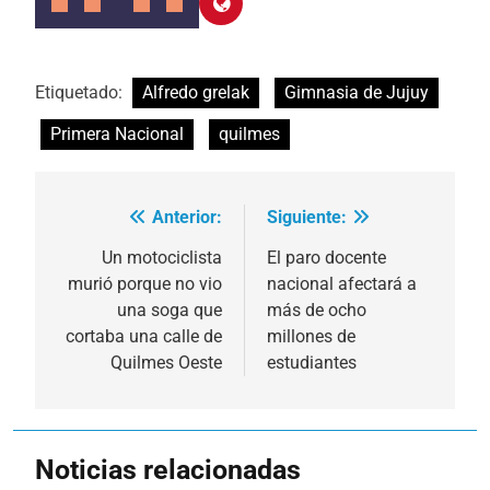
Etiquetado:
Alfredo grelak
Gimnasia de Jujuy
Primera Nacional
quilmes
Anterior:
Siguiente:
Navegación
de
Un motociclista
El paro docente
murió porque no vio
nacional afectará a
entradas
una soga que
más de ocho
cortaba una calle de
millones de
Quilmes Oeste
estudiantes
Noticias relacionadas