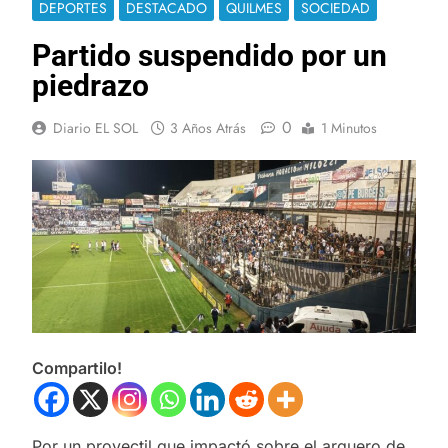
DEPORTES
DESTACADO
QUILMES
SOCIEDAD
Partido suspendido por un
piedrazo
0
Diario EL SOL
3 Años Atrás
1 Minutos
Compartilo!
Por un proyectil que impactó sobre el arquero de