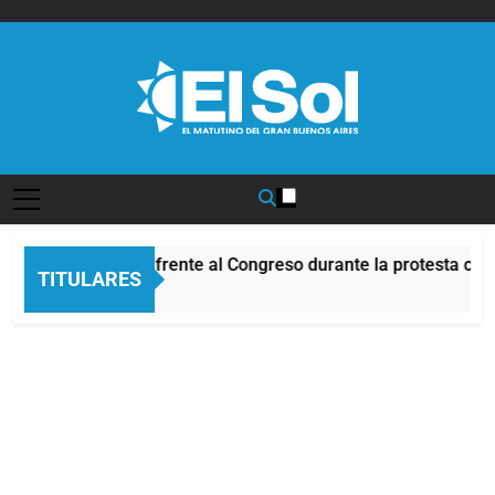
Saltar
al
contenido
Diario EL SOL
Incidentes frente al Congreso durante la protesta con
TITULARES
7 Horas Atrás