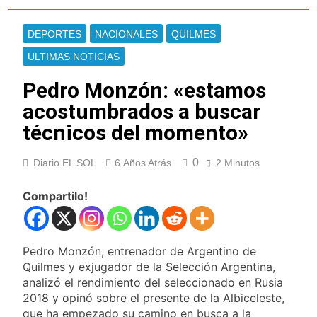
Cayetano
La Línea 148 pasó a
ser operada por La
DEPORTES
NACIONALES
QUILMES
Central de Vicente
9 Horas Atrás
López
ULTIMAS NOTICIAS
La Municipalidad de
Quilmes limpió
Pedro Monzón: «estamos
sumideros y
9 Horas Atrás
desagües en medio
acostumbrados a buscar
Transporte: un
de las lluvias
asistente virtual para
técnicos del momento»
consultar
10 Horas Atrás
infracciones en
Una gran
segundos
0
Diario EL SOL
6 Años Atrás
2 Minutos
convocatoria en la
obra teatral «Los
11 Horas Atrás
Abuelos No Mienten»
Compartilo!
Marcha al Congreso:
cortes, desvíos y
operativo de
14 Horas Atrás
seguridad por la
Tormentas severas y
Pedro Monzón, entrenador de Argentino de
protesta contra la
fuertes ráfagas de
Quilmes y exjugador de la Selección Argentina,
reforma de la Ley de
viento: más de 10
15 Horas Atrás
Tierras
analizó el rendimiento del seleccionado en Rusia
provincias bajo alerta
Senado debate el
2018 y opinó sobre el presente de la Albiceleste,
meteorológica
proyecto sobre
que ha empezado su camino en busca a la