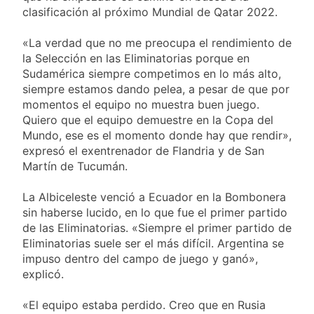
propiedad privada
17 Horas Atrás
clasificación al próximo Mundial de Qatar 2022.
con foco en los
Día del Cirujano
desalojos
Torácico: una
«La verdad que no me preocupa el rendimiento de
especialidad clave
17 Horas Atrás
la Selección en las Eliminatorias porque en
para el cuidado de la
Alerta naranja en
Sudamérica siempre competimos en lo más alto,
salud respiratoria en
Quilmes por
siempre estamos dando pelea, a pesar de que por
el Sanatorio Urquiza
tormentas severas y
1 Día Atrás
momentos el equipo no muestra buen juego.
fuertes ráfagas de
Denunciaron
Quiero que el equipo demuestre en la Copa del
viento
penalmente al
Mundo, ese es el momento donde hay que rendir»,
abogado libertario
1 Día Atrás
expresó el exentrenador de Flandria y de San
que propuso tirar
Martín de Tucumán.
napalm sobre el Gran
Buenos Aires
La Albiceleste venció a Ecuador en la Bombonera
sin haberse lucido, en lo que fue el primer partido
de las Eliminatorias. «Siempre el primer partido de
Eliminatorias suele ser el más difícil. Argentina se
impuso dentro del campo de juego y ganó»,
explicó.
«El equipo estaba perdido. Creo que en Rusia