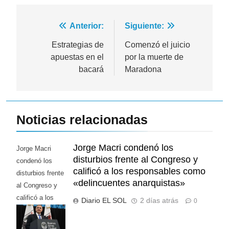
Navegación
Anterior:
Siguiente:
de
Estrategias de
Comenzó el juicio
apuestas en el
por la muerte de
entradas
bacará
Maradona
Noticias relacionadas
Jorge Macri condenó los
Jorge Macri
disturbios frente al Congreso y
condenó los
calificó a los responsables como
disturbios frente
«delincuentes anarquistas»
al Congreso y
calificó a los
Diario EL SOL
2 días atrás
0
responsables
como