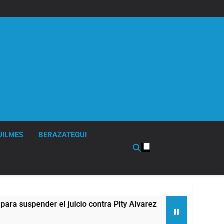
UILMES
BERAZATEGUI
 el juicio contra Pity Alvarez
67 barrios full
8 Horas Atrás