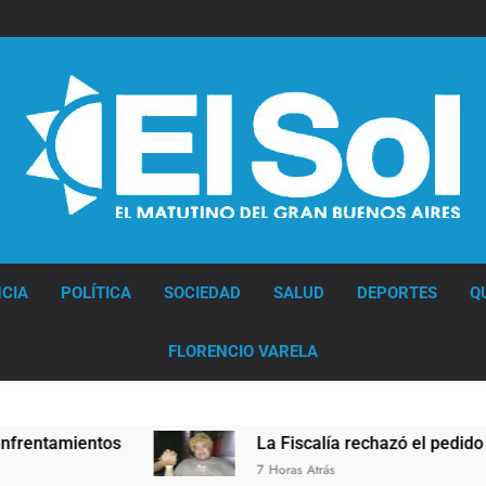
Diario EL SOL
CIA
POLÍTICA
SOCIEDAD
SALUD
DEPORTES
Q
FLORENCIO VARELA
os
La Fiscalía rechazó el pedido para suspender
7 Horas Atrás