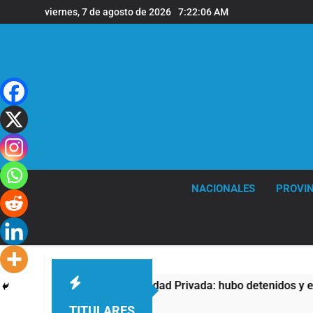
Saltar
viernes, 7 de agosto de 2026
7:22:07 AM
al
contenido
NACIONALES
PROVIN
a la Ley de Propiedad Privada: hubo detenidos y enfrentamient
TITULARES