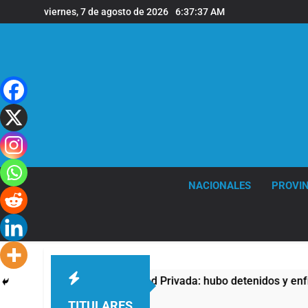
Saltar
viernes, 7 de agosto de 2026
6:37:37 AM
al
contenido
NACIONALES
PROVIN
ra la Ley de Propiedad Privada: hubo detenidos y enfrentamient
TITULARES