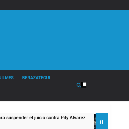
UILMES
BERAZATEGUI
r el juicio contra Pity Alvarez
67 barrios full
7 Horas Atrás