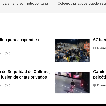
 luz en el área metropolitana
Colegios privados pueden sus
dido para suspender el
67 bar
Diari
ás
0
o de Seguridad de Quilmes,
Candel
ifusión de chats privados
psicót
Diari
ás
0