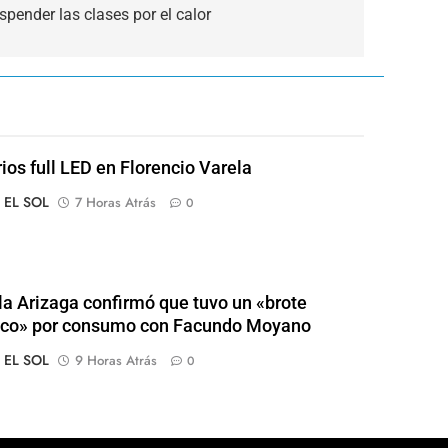
pender las clases por el calor
rios full LED en Florencio Varela
o EL SOL
7 Horas Atrás
0
a Arizaga confirmó que tuvo un «brote
ico» por consumo con Facundo Moyano
o EL SOL
9 Horas Atrás
0