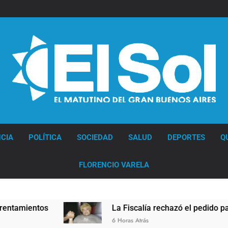
Diario EL SOL
CIA
POLÍTICA
SOCIEDAD
SALUD
DEPORTES
Q
FLORENCIO VARELA
os
La Fiscalía rechazó el pedido para suspende
6 Horas Atrás