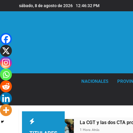
Saltar
sábado, 8 de agosto de 2026
12:46:34 PM
al
contenido
NACIONALES
PROVIN
La CGT y las dos CTA profundizan su plan d
1 Hora Atrás