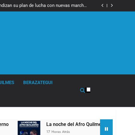
fue imputado formalmente por abuso sexual
ndizan su plan de lucha con nuevas marchas
contra el Gobierno
fue imputado formalmente por abuso sexual
ndizan su plan de lucha con nuevas marchas
contra el Gobierno
UILMES
BERAZATEGUI
La noche del Afro Quilmeño: boxeo de primer nivel en la se
17 Horas Atrás