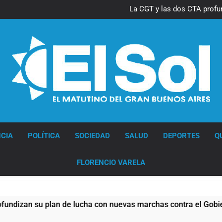
Thiago Medina 
La CGT y las dos CTA profu
Thiago Medina 
La CGT y las dos CTA profu
Diario EL SOL
CIA
POLÍTICA
SOCIEDAD
SALUD
DEPORTES
Q
FLORENCIO VARELA
e lucha con nuevas marchas contra el Gobierno