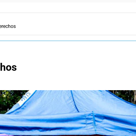
derechos
chos