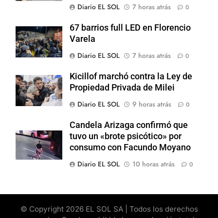
Diario EL SOL
7 horas atrás
0
67 barrios full LED en Florencio
Varela
Diario EL SOL
7 horas atrás
0
Kicillof marchó contra la Ley de
Propiedad Privada de Milei
Diario EL SOL
9 horas atrás
0
Candela Arizaga confirmó que
tuvo un «brote psicótico» por
consumo con Facundo Moyano
Diario EL SOL
10 horas atrás
0
© Copyright 2026 EL SOL SA | Todos los derechos