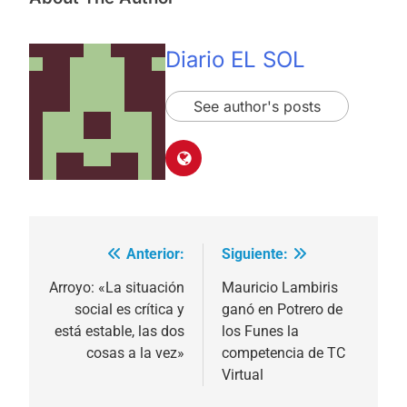
Diario EL SOL
See author's posts
Anterior:
Siguiente:
Navegación
de
Arroyo: «La situación
Mauricio Lambiris
social es crítica y
ganó en Potrero de
entradas
está estable, las dos
los Funes la
cosas a la vez»
competencia de TC
Virtual