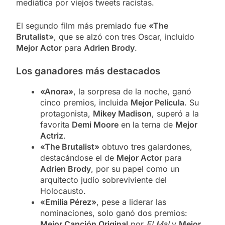
mediática por viejos tweets racistas.
El segundo film más premiado fue
«The
Brutalist»
, que se alzó con tres Oscar, incluido
Mejor Actor
para
Adrien Brody
.
Los ganadores más destacados
«Anora»
, la sorpresa de la noche, ganó
cinco premios, incluida
Mejor Película
. Su
protagonista,
Mikey Madison
, superó a la
favorita
Demi Moore
en la terna de
Mejor
Actriz
.
«The Brutalist»
obtuvo tres galardones,
destacándose el de
Mejor Actor
para
Adrien Brody
, por su papel como un
arquitecto judío sobreviviente del
Holocausto.
«Emilia Pérez»
, pese a liderar las
nominaciones, solo ganó dos premios:
Mejor Canción Original
por
El Mal
y
Mejor