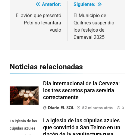
Anterior:
Siguiente:
Navegación
de
El avión que presentó
El Municipio de
Petri no levantará
Quilmes suspendió
entradas
vuelo
los festejos de
Carnaval 2025
Noticias relacionadas
Día Internacional de la Cerveza:
los tres secretos para servirla
correctamente
Diario EL SOL
52 minutos atrás
0
La iglesia de las cúpulas azules
La iglesia de las
que convirtió a San Telmo en un
cúpulas azules
rincón de la arquitectura rusa