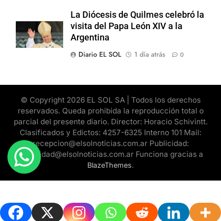
La Diócesis de Quilmes celebró la
visita del Papa León XIV a la
Argentina
Diario EL SOL
1 día atrás
0
© Copyright 2026 EL SOL SA | Todos los derechos
reservados. Queda prohibida la reproducción total o
parcial del presente diario. Director: Horacio Schivintt.
Clasificados y Edictos: 4257-6325 Interno 101 Mail:
recepcion@elsolnoticias.com.ar Publicidad:
publicidad@elsolnoticias.com.ar Funciona gracias a
.
BlazeThemes