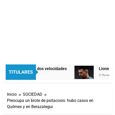
Economía en dos velocidades
Lionel Mes
TITULARES
1 Hora Atrás
2 Horas Atrás
Inicio
SOCIEDAD
Preocupa un brote de psitacosis: hubo casos en
Quilmes y en Berazategui