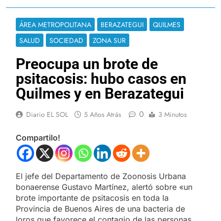
ÁREA METROPOLITANA
BERAZATEGUI
QUILMES
SALUD
SOCIEDAD
ZONA SUR
Preocupa un brote de
psitacosis: hubo casos en
Quilmes y en Berazategui
0
Diario EL SOL
5 Años Atrás
3 Minutos
Compartilo!
El jefe del Departamento de Zoonosis Urbana
bonaerense Gustavo Martínez, alertó sobre «un
brote importante de psitacosis en toda la
Provincia de Buenos Aires de una bacteria de
loros que favorece el contagio de las personas,