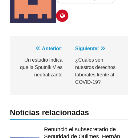
Navegación
Anterior:
Siguiente:
de
Un estudio indica
¿Cuáles son
que la Sputnik V es
nuestros derechos
entradas
neutralizante
laborales frente al
COVID-19?
Noticias relacionadas
Renunció el subsecretario de
Seguridad de Quilmes, Hernán