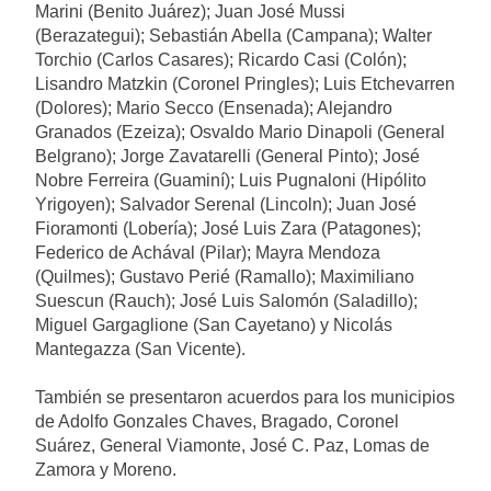
Marini (Benito Juárez); Juan José Mussi
(Berazategui); Sebastián Abella (Campana); Walter
Torchio (Carlos Casares); Ricardo Casi (Colón);
Lisandro Matzkin (Coronel Pringles); Luis Etchevarren
(Dolores); Mario Secco (Ensenada); Alejandro
Granados (Ezeiza); Osvaldo Mario Dinapoli (General
Belgrano); Jorge Zavatarelli (General Pinto); José
Nobre Ferreira (Guaminí); Luis Pugnaloni (Hipólito
Yrigoyen); Salvador Serenal (Lincoln); Juan José
Fioramonti (Lobería); José Luis Zara (Patagones);
Federico de Achával (Pilar); Mayra Mendoza
(Quilmes); Gustavo Perié (Ramallo); Maximiliano
Suescun (Rauch); José Luis Salomón (Saladillo);
Miguel Gargaglione (San Cayetano) y Nicolás
Mantegazza (San Vicente).
También se presentaron acuerdos para los municipios
de Adolfo Gonzales Chaves, Bragado, Coronel
Suárez, General Viamonte, José C. Paz, Lomas de
Zamora y Moreno.