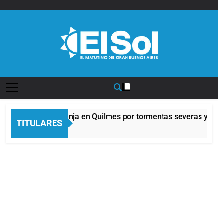
Saltar
al
contenido
Diario EL SOL
Alerta naranja en Quilmes por tormentas severas y fuer
TITULARES
11 Horas Atrás