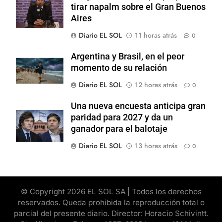
tirar napalm sobre el Gran Buenos
Aires
Diario EL SOL
11 horas atrás
0
Argentina y Brasil, en el peor
momento de su relación
Diario EL SOL
12 horas atrás
0
Una nueva encuesta anticipa gran
paridad para 2027 y da un
ganador para el balotaje
Diario EL SOL
13 horas atrás
0
© Copyright 2026 EL SOL SA | Todos los derechos
reservados. Queda prohibida la reproducción total o
parcial del presente diario. Director: Horacio Schivintt.