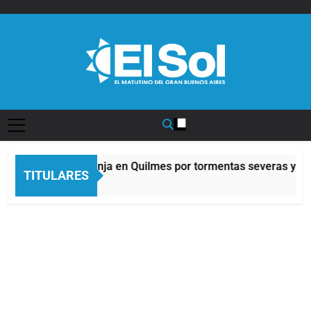
Saltar
al
contenido
Diario EL SOL
Alerta naranja en Quilmes por tormentas severas y fue
TITULARES
6 Horas Atrás