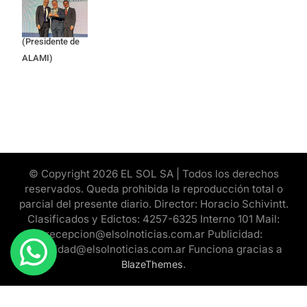
Apres Salud) y
Cristian Mazza
(Presidente de
ALAMI)
© Copyright 2026 EL SOL SA | Todos los derechos
reservados. Queda prohibida la reproducción total o
parcial del presente diario. Director: Horacio Schivintt.
Clasificados y Edictos: 4257-6325 Interno 101 Mail:
recepcion@elsolnoticias.com.ar Publicidad:
publicidad@elsolnoticias.com.ar Funciona gracias a
.
BlazeThemes