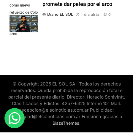
promete dar pelea por el arco
como nuevo
refuerzo de Colo
Diario EL SOL
1 día atrás
0
Colo y promete
dar pelea por el
arco
© Copyright 2026 EL SOL SA | Todos los derechos
reservados. Queda prohibida la reproducción total o
parcial del presente diario. Director: Horacio Schivintt.
Clasificados y Edictos: 4257-6325 Interno 101 Mail:
recepcion@elsolnoticias.com.ar Publicidad:
publicidad@elsolnoticias.com.ar Funciona gracias a
.
BlazeThemes