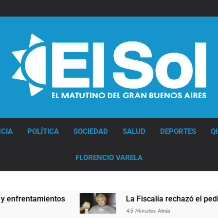
Diario EL SOL
CIA
POLÍTICA
SOCIEDAD
SALUD
DEPORTES
Q
FLORENCIO VARELA
entamientos
La Fiscalía rechazó el pedido para
45 Minutos Atrás