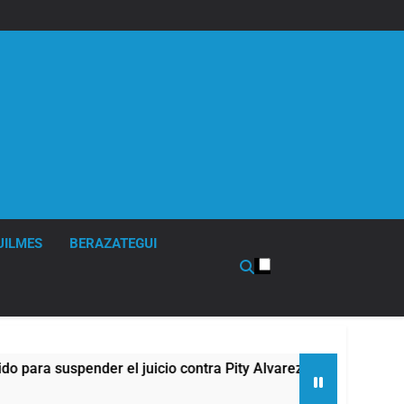
UILMES
BERAZATEGUI
 suspender el juicio contra Pity Alvarez
67 bar
2 Horas 