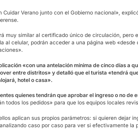
n Cuidar Verano junto con el Gobierno nacional», expli
aerense.
rá muy similar al certificado único de circulación, per
rla al celular, podrán acceder a una página web «desde
caciones».
plicación «con una antelación mínima de cinco días a q
over entre distritos» y detalló que el turista «tendrá qu
lojará, hotel o casa».
dentes quienes tendrán que aprobar el ingreso o no de 
n todos los pedidos» para que los equipos locales revise
los aplican sus propios parámetros: si quieren dejar i
r analizando caso por caso para ver si efectivamente la