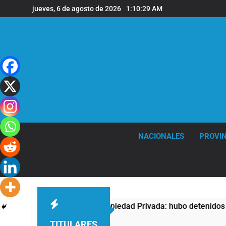
Saltar
jueves, 6 de agosto de 2026
1:10:30 AM
al
contenido
NACIONALES
PROVIN
sta contra la Ley de Propiedad Privada: hubo detenidos y enfr
TITULARES