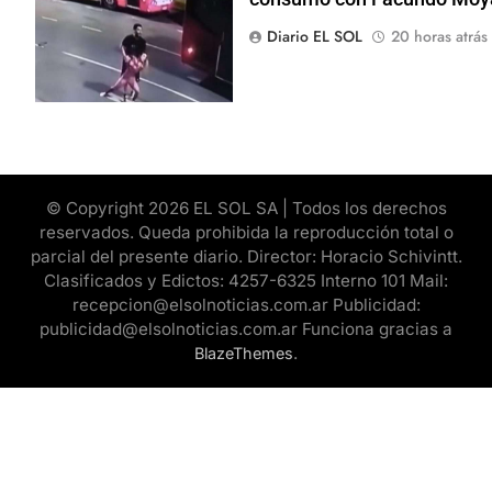
Diario EL SOL
20 horas atrás
© Copyright 2026 EL SOL SA | Todos los derechos
reservados. Queda prohibida la reproducción total o
parcial del presente diario. Director: Horacio Schivintt.
Clasificados y Edictos: 4257-6325 Interno 101 Mail:
recepcion@elsolnoticias.com.ar Publicidad:
publicidad@elsolnoticias.com.ar Funciona gracias a
.
BlazeThemes