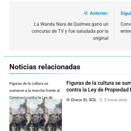
Anterior:
Sigu
Navegación
de
La Wanda Nara de Quilmes ganó un
Conv
concurso de TV y fue saludada por la
entre
entradas
original
Noticias relacionadas
Figuras de la cultura se su
Figuras de la cultura se
contra la Ley de Propiedad 
sumaron a la marcha frente al
Congreso contra la Ley de
Diario EL SOL
2 horas atrás
Propiedad Privada