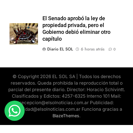
El Senado aprobó la ley de
propiedad privada, pero el
Gobierno debió eliminar otro
capítulo
Diario EL SOL
6 horas atrás
0
© Copyright 2026 EL SOL SA | Todos los derechos
reservados. Queda prohibida la reproducción total o
parcial del presente diario. Director: Horacio Schivintt.
Clasificados y Edictos: 4257-6325 Interno 101 Mail:
recepcion@elsolnoticias.com.ar Publicidad:
publicidad@elsolnoticias.com.ar Funciona gracias a
.
BlazeThemes