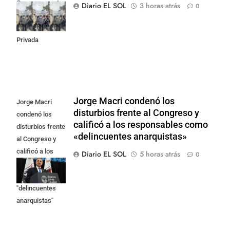
Congreso contra
Diario EL SOL
3 horas atrás
0
la Ley de
Propiedad
Privada
Jorge Macri condenó los
Jorge Macri
disturbios frente al Congreso y
condenó los
calificó a los responsables como
disturbios frente
«delincuentes anarquistas»
al Congreso y
calificó a los
Diario EL SOL
5 horas atrás
0
responsables
como
"delincuentes
anarquistas"