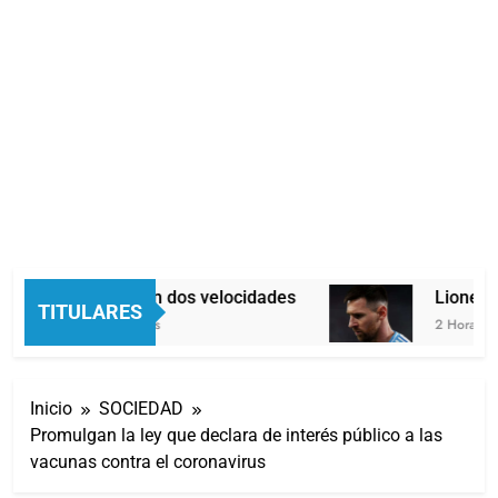
Economía en dos velocidades
Lionel Me
TITULARES
54 Minutos Atrás
2 Horas Atrá
Inicio
SOCIEDAD
Promulgan la ley que declara de interés público a las
vacunas contra el coronavirus