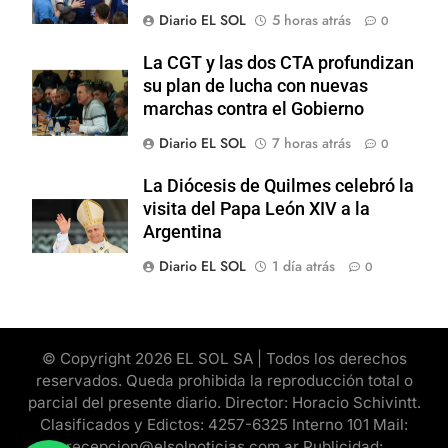
Diario EL SOL
5 horas atrás
0
La CGT y las dos CTA profundizan
su plan de lucha con nuevas
marchas contra el Gobierno
Diario EL SOL
7 horas atrás
0
La Diócesis de Quilmes celebró la
visita del Papa León XIV a la
Argentina
Diario EL SOL
1 día atrás
0
© Copyright 2026 EL SOL SA | Todos los derechos
reservados. Queda prohibida la reproducción total o
parcial del presente diario. Director: Horacio Schivintt.
Clasificados y Edictos: 4257-6325 Interno 101 Mail:
recepcion@elsolnoticias.com.ar Publicidad: