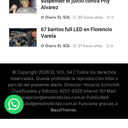
suspender el juicio contra Pity
Alvarez
Diario EL SOL
20 horas atrás
0
67 barrios full LED en Florencio
Varela
Diario EL SOL
21 horas atrás
0
© Copyright 2026 EL SOL SA | Todos los derechos
reservados. Queda prohibida la reproducción total o
parcial del presente diario. Director: Horacio Schivintt.
Clasificados y Edictos: 4257-6325 Interno 101 Mail:
recepcion@elsolnoticias.com.ar Publicidad:
publicidad@elsolnoticias.com.ar Funciona gracias a
.
BlazeThemes