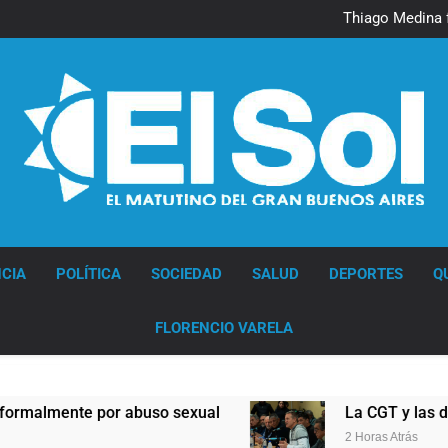
Murió Jorge 
Thiago Medina 
La CGT y las dos CTA profu
Murió Jorge 
Thiago Medina 
La CGT y las dos CTA profu
Diario EL SOL
CIA
POLÍTICA
SOCIEDAD
SALUD
DEPORTES
Q
FLORENCIO VARELA
ente por abuso sexual
La CGT y las dos CTA 
2 Horas Atrás