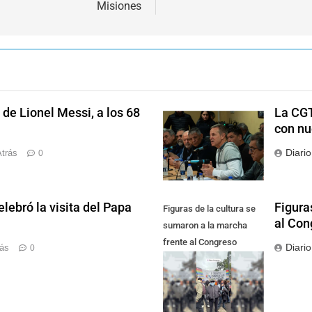
Misiones
de Lionel Messi, a los 68
La CGT
con nu
Diari
trás
0
lebró la visita del Papa
Figura
Figuras de la cultura se
al Con
sumaron a la marcha
frente al Congreso
Diari
rás
0
contra la Ley de
Propiedad Privada