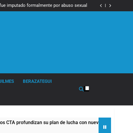
Messi, padre de Lionel Messi, a los 68 años
fue imputado formalmente por abuso sexual
ndizan su plan de lucha con nuevas marchas
contra el Gobierno
Messi, padre de Lionel Messi, a los 68 años
fue imputado formalmente por abuso sexual
ndizan su plan de lucha con nuevas marchas
contra el Gobierno
UILMES
BERAZATEGUI
profundizan su plan de lucha con nuevas marchas contra el Go