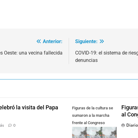
Anterior:
Siguiente:
s Oeste: una vecina fallecida
COVID-19: el sistema de ries
denuncias
lebró la visita del Papa
Figura
Figuras de la cultura se
al Con
sumaron a la marcha
frente al Congreso
Diari
ás
0
contra la Ley de
Propiedad Privada