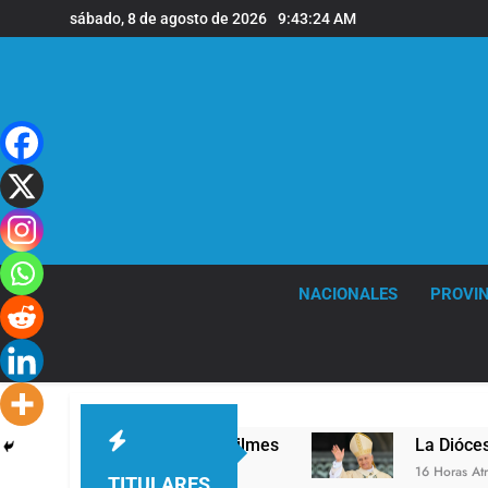
Saltar
sábado, 8 de agosto de 2026
9:43:25 AM
al
contenido
NACIONALES
PROVIN
el en la sede de Quilmes
La Diócesis de Quilm
16 Horas Atrás
TITULARES