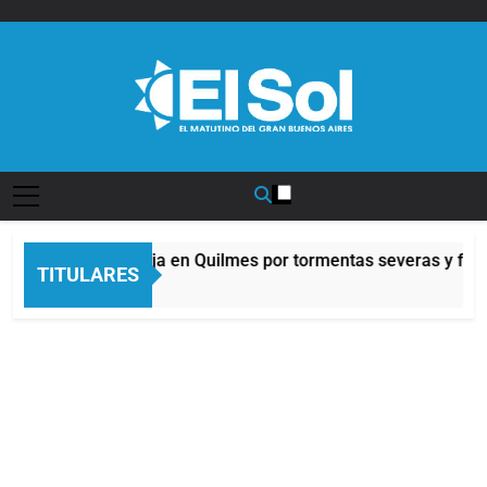
Saltar
al
contenido
Diario EL SOL
Alerta naranja en Quilmes por tormentas severas y fuert
TITULARES
3 Horas Atrás