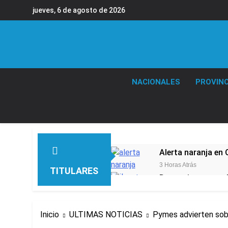
Saltar
jueves, 6 de agosto de 2026
al
contenido
NACIONALES
PROVINC
Alerta naranja en
3 Horas Atrás
TITULARES
Denunciaron penal
4 Horas Atrás
Quilmes derrotó 2-
Inicio
ULTIMAS NOTICIAS
Pymes advierten sob
4 Horas Atrás