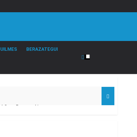
UILMES
BERAZATEGUI
el Gran Buenos Aires
ucido