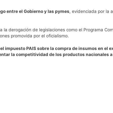
ede del Festival de Cine de la India 2026 con entrada libre y g
logo entre el Gobierno y las pymes
, evidenciada por la 
ntado como nuevo refuerzo de Colo Colo y promete dar pelea
gentinos cerraron en baja y el riesgo país volvió a subir
na la derogación de legislaciones como el Programa Com
ciones promovida por el oficialismo.
ó a Brasil tras la rebaja diplomática y atribuyó la medida a 
 el impuesto PAIS sobre la compra de insumos en el e
ma en Buenos Aires este miércoles 5 de agosto: vuelve el frí
ntar la competitividad de los productos nacionales a 
ita del papa León XIV a la Argentina
mnasia de Jujuy con la necesidad de volver al triunfo
las críticas al fiscal por presuntas contradicciones en la in