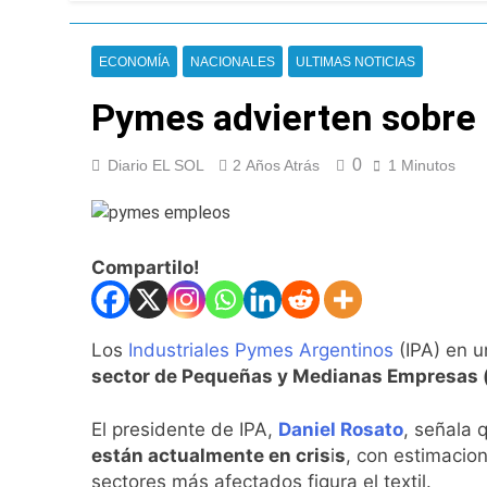
Argentina y Brasil
5 Horas Atrás
Una nueva encuest
ECONOMÍA
NACIONALES
ULTIMAS NOTICIAS
6 Horas Atrás
Pymes advierten sobre 
El oficialismo dio 
7 Horas Atrás
Detuvieron en Qui
0
Diario EL SOL
2 Años Atrás
1 Minutos
9 Horas Atrás
Veteranos de Guer
9 Horas Atrás
Compartilo!
Orgullo para Quil
9 Horas Atrás
Siguen avanzando 
Los
Industriales Pymes Argentinos
(IPA) en 
10 Horas Atrás
sector de Pequeñas y Medianas Empresas
Se notificaron 21 
10 Horas Atrás
El presidente de IPA,
Daniel Rosato
, señala
Las vacaciones de 
están actualmente en cris
i
s
, con estimacio
11 Horas Atrás
sectores más afectados figura el textil.