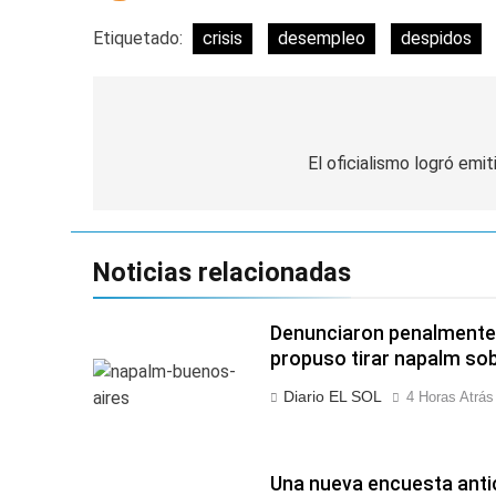
Etiquetado:
crisis
desempleo
despidos
Navegación
de
El oficialismo logró emi
entradas
Noticias relacionadas
Denunciaron penalmente 
propuso tirar napalm sob
Diario EL SOL
4 Horas Atrás
Una nueva encuesta antic