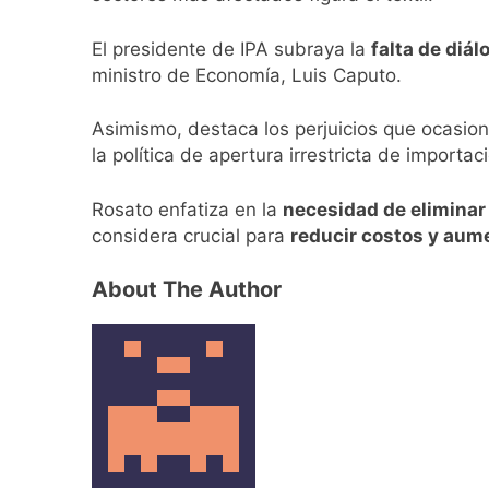
Berazategui será s
13 Horas Atrás
El presidente de IPA subraya la
falta de diá
Vozinha fue prese
ministro de Economía, Luis Caputo.
13 Horas Atrás
Los bonos y ADR ar
Asimismo, destaca los perjuicios que ocasio
14 Horas Atrás
la política de apertura irrestricta de importa
Argentina respondi
15 Horas Atrás
Rosato enfatiza en la
necesidad de eliminar
Cómo estará el cli
considera crucial para
reducir costos y aume
16 Horas Atrás
Confirmaron la vis
About The Author
16 Horas Atrás
Quilmes recibe a Gi
17 Horas Atrás
Caso Loan: crecen 
1 Día Atrás