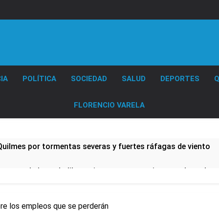
Diario EL SOL
IA
POLÍTICA
SOCIEDAD
SALUD
DEPORTES
Q
FLORENCIO VARELA
 Quilmes por tormentas severas y fuertes ráfagas de viento
mente al abogado libertario que propuso tirar napalm sobre 
0 al líder Gimnasia de Jujuy y volvió a ilusionarse con el Red
re los empleos que se perderán