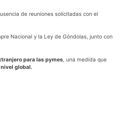
ratuita
ausencia de reuniones solicitadas con el
 por el arco
pre Nacional y la Ley de Góndolas, junto con
diferencias ideológicas
xtranjero para las pymes
, una medida que
o polar al AMBA
nivel global.
vestigación