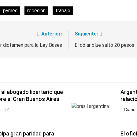
pymes
recesión
trabajo
Anterior:
Siguiente:
tir dictamen para la Ley Bases
El dólar blue saltó 20 pesos
al abogado libertario que
Argent
re el Gran Buenos Aires
relaci
Diario
0
ipa gran paridad para
El ofic