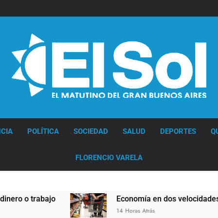
Diario EL SOL
CIA
POLÍTICA
SOCIEDAD
SALUD
DEPORTES
Q
FLORENCIO VARELA
o
Economía en dos velocidades
14 Horas Atrás