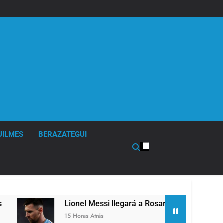
UILMES
BERAZATEGUI
Lionel Messi llegará a Rosario para despedir a su padre Jo
15 Horas Atrás