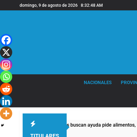
Saltar
domingo, 9 de agosto de 2026
8:32:48 AM
al
contenido
NACIONALES
PROVIN
mitad de quienes buscan ayuda pide alimentos, dinero o trabaj
TITULARES