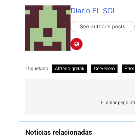
Diario EL SOL
See author's posts
Etiquetado:
Alfredo grelak
Cervecero
Prim
Navegación
de
El dólar pegó ot
entradas
Noticias relacionadas