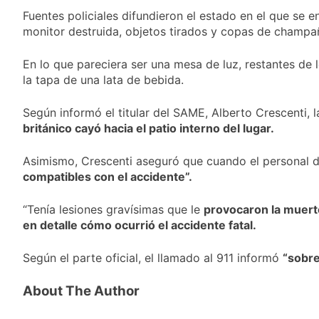
con entrada libre y
Vozinha fue
Fuentes policiales difundieron el estado en el que se 
gratuita
presentado como
monitor destruida, objetos tirados y copas de champañ
nuevo refuerzo de
22 Horas Atrás
Colo Colo y promete
Los bonos y ADR
En lo que pareciera ser una mesa de luz, restantes de 
dar pelea por el arco
argentinos cerraron
la tapa de una lata de bebida.
en baja y el riesgo
23 Horas Atrás
país volvió a subir
Argentina respondió
Según informó el titular del SAME, Alberto Crescenti, 
a Brasil tras la rebaja
británico cayó hacia el patio interno del lugar.
diplomática y
1 Día Atrás
atribuyó la medida a
Cómo estará el clima
diferencias
Asimismo, Crescenti aseguró que cuando el personal d
en Buenos Aires este
ideológicas
compatibles con el accidente”.
miércoles 5 de
1 Día Atrás
agosto: vuelve el frío
polar al AMBA
“Tenía lesiones gravísimas que le
provocaron la muert
en detalle cómo ocurrió el accidente fatal.
Según el parte oficial, el llamado al 911 informó
“sobre
About The Author