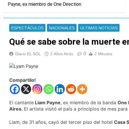
Detuvieron en Quilmes a un
Payne, ex miembro de One Direction
hombre que amenazó a
Milei a través de TikTok
17 Horas Atrás
Veteranos de Guerra
capacitan a agentes
ESPECTÁCULOS
NACIONALES
ULTIMAS NOTICIAS
municipales de
18 Horas Atrás
Quilmes en la causa
Orgullo para Quilmes:
Qué se sabe sobre la muerte 
Malvinas
reconocieron a Apres
Salud por sus 50
18 Horas Atrás
0
Diario EL SOL
2 Años Atrás
2 Minutos
años de trayectoria
Siguen avanzando
las intervenciones
hídricas en
18 Horas Atrás
Berazategui y
Se notificaron 21
Quilmes
Compartilo!
nuevos casos de la
fiebre chikungunya en
19 Horas Atrás
el país
Las vacaciones de
invierno se
El cantante
Liam Payne
, ex miembro de la banda
One 
disfrutaron en
Aires.
El artista visitó el país a principios de mes p
20 Horas Atrás
familia
Berazategui será
sede del Festival de
Liam, de 31 años, cayó del tercer piso del hotel
Casa S
Cine de la India 2026
21 Horas Atrás