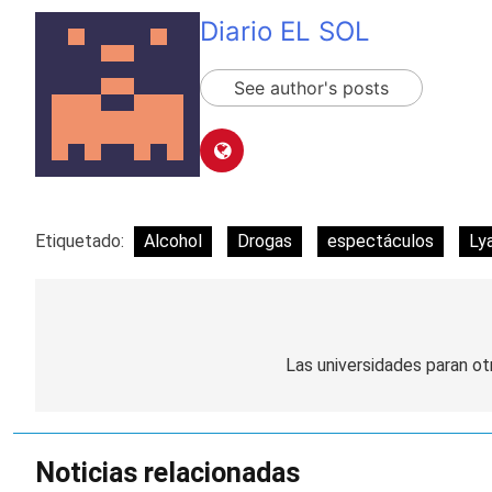
Diario EL SOL
See author's posts
Etiquetado:
Alcohol
Drogas
espectáculos
Ly
Navegación
de
Las universidades paran ot
entradas
Noticias relacionadas