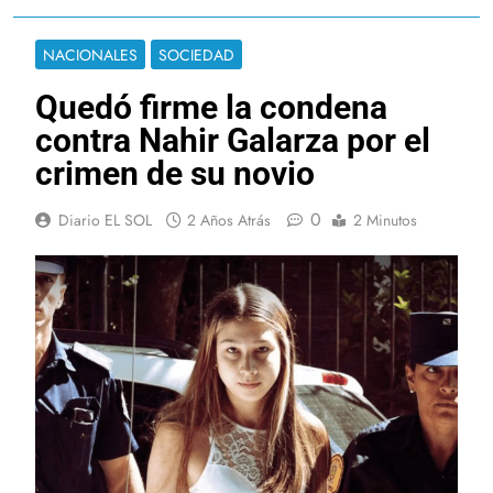
NACIONALES
SOCIEDAD
Quedó firme la condena
contra Nahir Galarza por el
crimen de su novio
0
Diario EL SOL
2 Años Atrás
2 Minutos