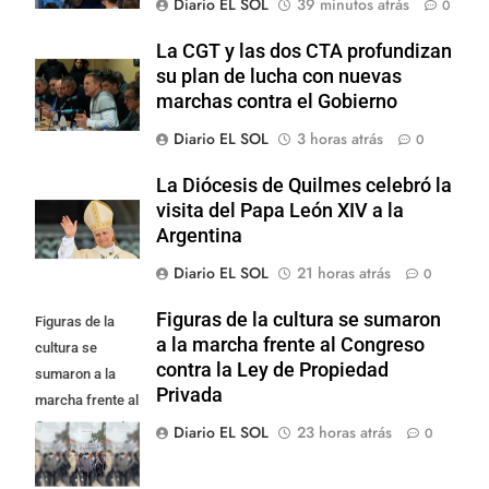
Diario EL SOL
39 minutos atrás
0
La CGT y las dos CTA profundizan
su plan de lucha con nuevas
marchas contra el Gobierno
Diario EL SOL
3 horas atrás
0
La Diócesis de Quilmes celebró la
visita del Papa León XIV a la
Argentina
Diario EL SOL
21 horas atrás
0
Figuras de la cultura se sumaron
Figuras de la
a la marcha frente al Congreso
cultura se
contra la Ley de Propiedad
sumaron a la
Privada
marcha frente al
Congreso contra
Diario EL SOL
23 horas atrás
0
la Ley de
Propiedad