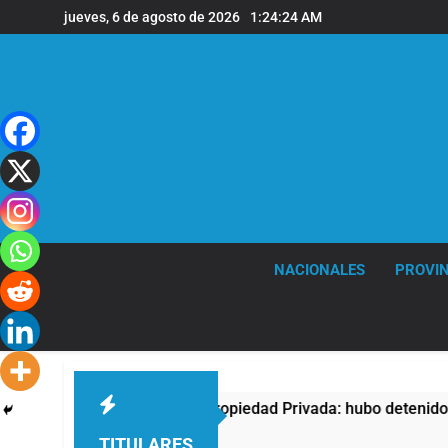
Saltar
jueves, 6 de agosto de 2026
1:24:25 AM
al
contenido
NACIONALES
PROVIN
esta contra la Ley de Propiedad Privada: hubo detenidos y enf
TITULARES