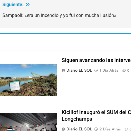
Siguiente:
Sampaoli: «era un incendio y yo fui con mucha ilusión»
Siguen avanzando las interve
Diario EL SOL
1 Día Atrás
0
Kicillof inauguró el SUM del 
Longchamps
Diario EL SOL
2 Días Atrás