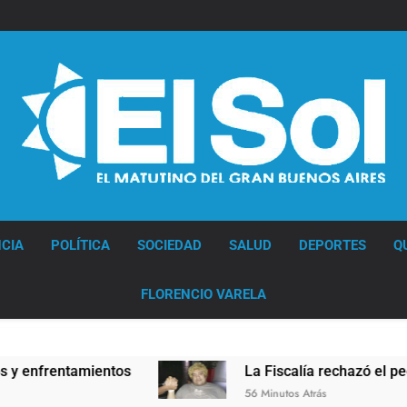
Diario EL SOL
CIA
POLÍTICA
SOCIEDAD
SALUD
DEPORTES
Q
FLORENCIO VARELA
rentamientos
La Fiscalía rechazó el pedido par
56 Minutos Atrás