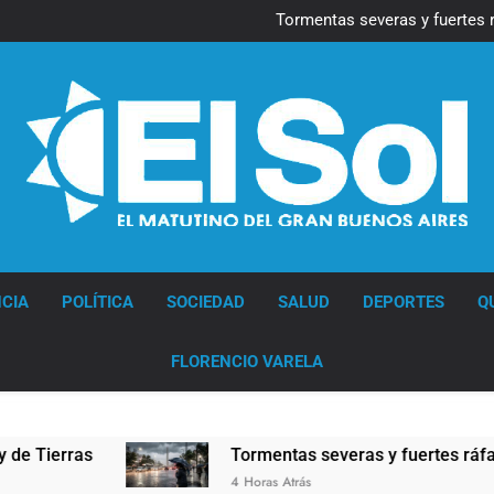
Marcha al Congreso: cor
pr
Tormentas severas y fuertes 
Senado debate el proye
Día del Cirujano Torácico:
Marcha al Congreso: cor
pr
Tormentas severas y fuertes 
Senado debate el proye
Día del Cirujano Torácico:
Diario EL SOL
CIA
POLÍTICA
SOCIEDAD
SALUD
DEPORTES
Q
FLORENCIO VARELA
rras
Tormentas severas y fuertes ráfagas de v
4 Horas Atrás