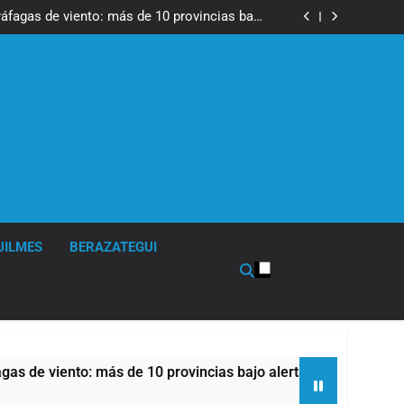
tes, desvíos y operativo de seguridad por la
otesta contra la reforma de la Ley de Tierras
ráfagas de viento: más de 10 provincias bajo
alerta meteorológica
cto sobre propiedad privada con foco en los
desalojos
 una especialidad clave para el cuidado de la
salud respiratoria en el Sanatorio Urquiza
tes, desvíos y operativo de seguridad por la
otesta contra la reforma de la Ley de Tierras
ráfagas de viento: más de 10 provincias bajo
alerta meteorológica
cto sobre propiedad privada con foco en los
desalojos
 una especialidad clave para el cuidado de la
salud respiratoria en el Sanatorio Urquiza
UILMES
BERAZATEGUI
iento: más de 10 provincias bajo alerta meteorológica