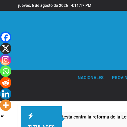
Saltar
jueves, 6 de agosto de 2026
4:11:18 PM
al
contenido
NACIONALES
PROVIN
e seguridad por la protesta contra la reforma de la Ley de Tie